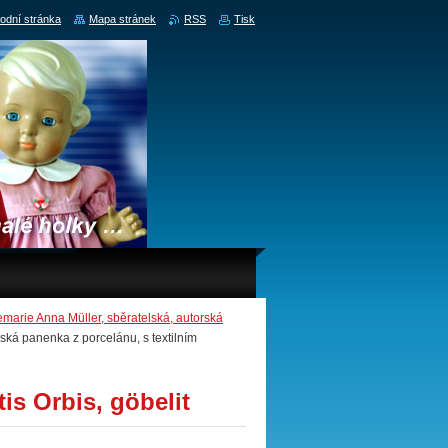
odní stránka
Mapa stránek
RSS
Tisk
e Anna Müller, sběratelská, autorská
ká panenka z porcelánu, s textilním
is Orbis, göbelit