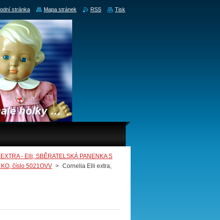
odní stránka
Mapa stránek
RSS
Tisk
TRA - Elli, SBĚRATELSKÁ PANENKA S
O, číslo 5021OVV
>
Cornelia Elli extra,