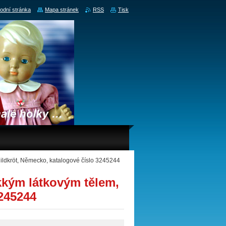
odní stránka
Mapa stránek
RSS
Tisk
dkröt, Německo, katalogové číslo 3245244
kým látkovým tělem,
3245244