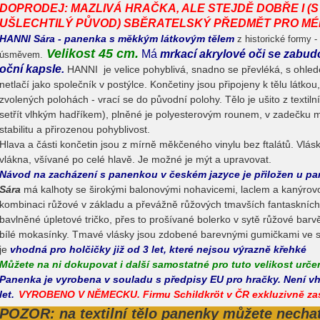
DOPRODEJ: MAZLIVÁ HRAČKA, ALE STEJDĚ DOBŘE I (
UŠLECHTILÝ PŮVOD) SBĚRATELSKÝ PŘEDMĚT PRO M
HANNI Sára - panenka s měkkým látkovým tělem
z historické formy -
Velikost 45 cm.
Má
mrkací akrylové oči se zabud
úsměvem.
oční kapsle.
HANNI je velice pohyblivá, snadno se převléká, s ohle
netlačí jako společník v postýlce. Končetiny jsou připojeny k tělu látkou
zvolených polohách - vrací se do původní polohy. Tělo je ušito z textil
setřít vlhkým hadříkem), plněné je polyesterovým rounem, v zadečku m
stabilitu a přirozenou pohyblivost.
Hlava a části končetin jsou z mírně měkčeného vinylu bez ftalátů. Vlás
vlákna, všívané po celé hlavě. Je možné je mýt a upravovat.
Návod na zacházení s panenkou v českém jazyce je přiložen u pa
Sára
má kalhoty se širokými balonovými nohavicemi, laclem a kanýrov
kombinaci růžové v základu a převážně růžových tmavších fantaskních 
bavlněné úpletové tričko, přes to prošívané bolerko v sytě růžové bar
bílé mokasínky. Tmavé vlásky jsou zdobené barevnými gumičkami ve s
je
vhodná pro holčičky již od 3 let, které nejsou výrazně křehké
Můžete na ni dokupovat i další samostatné pro tuto velikost urče
Panenka je vyrobena v souladu s předpisy EU pro hračky. Není vh
let.
VYROBENO V NĚMECKU. Firmu Schildkröt v ČR exkluzivně za
POZOR: na textilní tělo panenky můžete nechat 