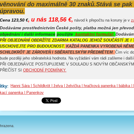
věnování do maximálně 30 znaků.
Stává se pak
úpravou.
u nás 118,56 €
,
,
Cena 123,50 €
návod k přepočtu na koruny je v
z
Dodáváme prostřednictvím České pošty, platba možná jen převo
objednání i další informace
použijte
kontaktní formulář.
Dodáváme
PŘI OBJEDNÁNÍ OBDRŽÍTE ZDARMA KATALOG JEHOŽ SOUČÁSTÍ JE I 
USCHOVEJTE PRO BUDOUCNOST.
KAŽDÁ PANENKA VYROBENÁ NĚM
SCHILDKRÖT JE ZÁROVEŇ I SBĚRATELSKÝM PŘEDMĚTEM
.
Čím víc d
bude později jeho sběratelská hodnota. Na vyžádání vám rádi zašleme i další 
PŘI OBJEDNÁVCE POSTUPUJEME V SOULADU S NOVÝM OBČANSKÝ
PŘEČÍST SI
OBCHODNÍ PODMÍNKY.
ítky
:
Hanni Sára | Schildkröt | želva | želvička | hračková panenka | bábika | 
kací panenka | Panenkov
hrazena.