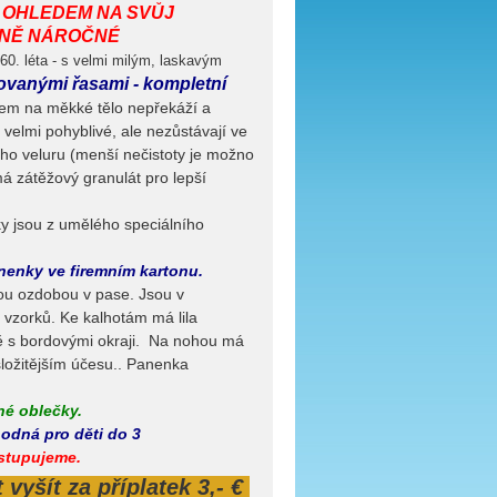
S OHLEDEM NA SVŮJ
ÉNĚ NÁROČNÉ
 60. léta - s velmi milým, laskavým
ovanými řasami - kompletní
dem na měkké tělo nepřekáží a
, velmi pohyblivé, ale nezůstávají ve
ního veluru (menší nečistoty je možno
á zátěžový granulát pro lepší
ky jsou z umělého speciálního
nenky ve firemním kartonu.
ou ozdobou v pase. Jsou v
vzorků. Ke kalhotám má lila
vě s bordovými okraji. Na nohou má
ložitějším účesu.. Panenka
né oblečky.
odná pro děti do 3
stupujeme.
vyšít za příplatek 3,- €