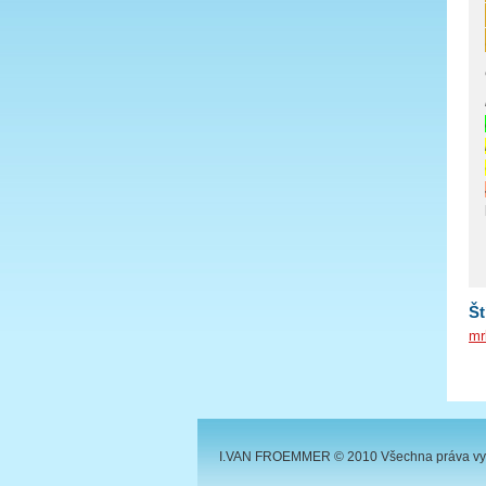
Št
mr
I.VAN FROEMMER © 2010 Všechna práva vy