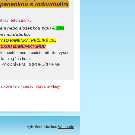
 panenkou s individuální
áhlaví této stránky.
dem nebo složenkou typu A.
Pro
 i na dobírku.
TATO PANENKA. PEČLIVĚ JEJ
ECKOU MANUFAKTUROU
okumentů k němu budete mít, tím vyšší
katalog "na hraní".
M ZÁKONÍKEM. DOPORUČUJEME
látkové tělo | česací všívané vlasy |
Vytvořeno službou
Webnode