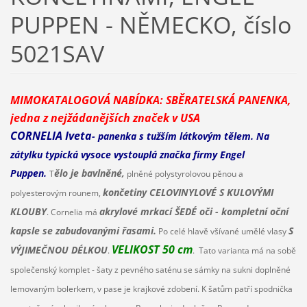
PUPPEN - NĚMECKO, číslo
5021SAV
MIMOKATALOGOVÁ NABÍDKA: SBĚRATELSKÁ PANENKA,
jedna z nejžádanějších značek v USA
CORNELIA Iveta
- panenka s tužším látkovým tělem. Na
zátylku typická vysoce vystouplá značka firmy Engel
Puppen.
ělo je bavlněné,
T
plněné polystyrolovou pěnou a
končetiny CELOVINYLOVÉ S KULOVÝMI
polyesterovým rounem,
KLOUBY
akrylové mrkací ŠEDÉ oči - kompletní oční
. Cornelia má
kapsle se zabudovanými řasami.
S
Po celé hlavě všívané umělé vlasy
VELIKOST 50 cm
VÝJIMEČNOU DÉLKOU
.
. Tato varianta má na sobě
společenský komplet - šaty z pevného saténu se sámky na sukni doplněné
lemovaným bolerkem, v pase je krajkové zdobení. K šatům patří spodnička