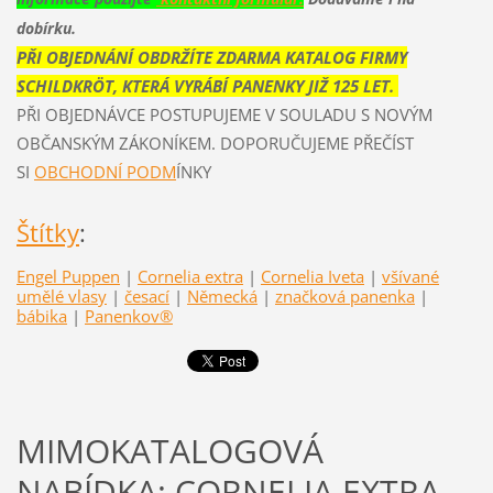
dobírku.
PŘI OBJEDNÁNÍ OBDRŽÍTE ZDARMA KATALOG FIRMY
SCHILDKRÖT, KTERÁ VYRÁBÍ PANENKY JIŽ 125 LET.
PŘI OBJEDNÁVCE POSTUPUJEME V SOULADU S NOVÝM
OBČANSKÝM ZÁKONÍKEM. DOPORUČUJEME PŘEČÍST
SI
OBCHODNÍ PODM
ÍNKY
Štítky
:
Engel Puppen
|
Cornelia extra
|
Cornelia Iveta
|
všívané
umělé vlasy
|
česací
|
Německá
|
značková panenka
|
bábika
|
Panenkov®
MIMOKATALOGOVÁ
NABÍDKA: CORNELIA EXTRA -