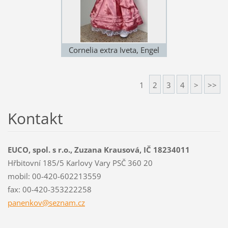
Cornelia extra Iveta, Engel
Puppen
1
2
3
4
>
>>
Kontakt
EUCO, spol. s r.o., Zuzana Krausová, IČ 18234011
Hřbitovní 185/5 Karlovy Vary PSČ 360 20
mobil: 00-420-602213559
fax: 00-420-353222258
panenkov
@seznam.
cz