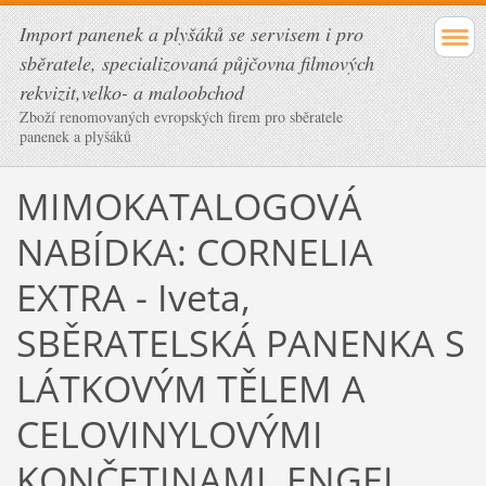
Import panenek a plyšáků se servisem i pro
sběratele, specializovaná půjčovna filmových
rekvizit,velko- a maloobchod
Zboží renomovaných evropských firem pro sběratele
panenek a plyšáků
MIMOKATALOGOVÁ
NABÍDKA: CORNELIA
EXTRA - Iveta,
SBĚRATELSKÁ PANENKA S
LÁTKOVÝM TĚLEM A
CELOVINYLOVÝMI
KONČETINAMI, ENGEL