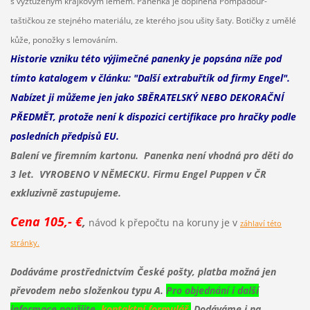
s vyztuženým krajkovým lemem. Panenka je doplněna Pompadour-
taštičkou ze stejného materiálu, ze kterého jsou ušity šaty. Botičky z umělé
kůže, ponožky s lemováním.
Historie vzniku této výjimečné panenky je popsána níže pod
tímto katalogem v článku: "Další extrabuřtík od firmy Engel".
Nabízet ji můžeme jen jako SBĚRATELSKÝ NEBO DEKORAČNÍ
PŘEDMĚT, protože není k dispozici certifikace pro hračky podle
posledních předpisů EU.
Balení ve firemním kartonu. Panenka není vhodná pro děti do
3 let.
VYROBENO V NĚMECKU. Firmu Engel Puppen v ČR
exkluzivně zastupujeme.
Cena 105,- €
,
návod k přepočtu na koruny je v
záhlaví této
stránky.
Dodáváme prostřednictvím České pošty, platba možná jen
převodem nebo složenkou typu A.
Pro objednání i další
informace použijte
kontaktní formulář.
Dodáváme i na