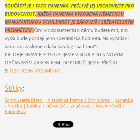
SOUČÁSTÍ JE I TATO PANENKA. PEČLIVĚ JEJ USCHOVEJTE PRO
BUDOUCNOST.
KAŽDÁ PANENKA VYROBENÁ NĚMECKOU
MANUFAKTUROU SCHILDKRÖT JE ZÁROVEŇ I SBĚRATELSKÝM
PŘEDMĚTEM
.
Čím víc dokumentů k němu budete mít, tím
vyšší bude později jeho sběratelská hodnota. Na vyžádání
vám rádi zašleme i další katalog "na hraní".
PŘI OBJEDNÁVCE POSTUPUJEME V SOULADU S NOVÝM
OBČANSKÝM ZÁKONÍKEM. DOPORUČUJEME PŘEČÍST
SI
OBCHODNÍ PODMÍNKY.
Štítky
:
Schmuserle Brian | historická forma | Schildkröt | panenka
- hračka | bábika | německá | značková | kreslené oči |
Panenkov