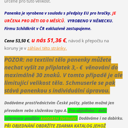
určené pro tuto velikost.
Panenka je vyrobena v souladu s předpisy EU pro hračky.
JE
URČENA PRO DĚTI OD 0 MĚSÍCŮ
.
VYROBENO V NĚMECKU.
Firmu Schildkröt v ČR exkluzivně zastupujeme.
u nás 51,36 €
Cena 53,50 €
,
,
návod k přepočtu na
koruny je v
záhlaví této stránky.
POZOR: na textilní tělo panenky můžete
nechat vyšít za příplatek 3,- € věnování do
maximálně 30 znaků. V tomto případě je ale
limitující velikost těla.
Schmuserle se pak
stává panenkou s individuální úpravou.
Dodáváme prostřednictvím České pošty, platba možná jen
převodem nebo složenkou typu A.
Pro objednání i další
informace použijte
kontaktní formulář.
Dodáváme i na dobírku.
PŘI OBJEDNÁNÍ OBDRŽÍTE ZDARMA KATALOG JEHOŽ