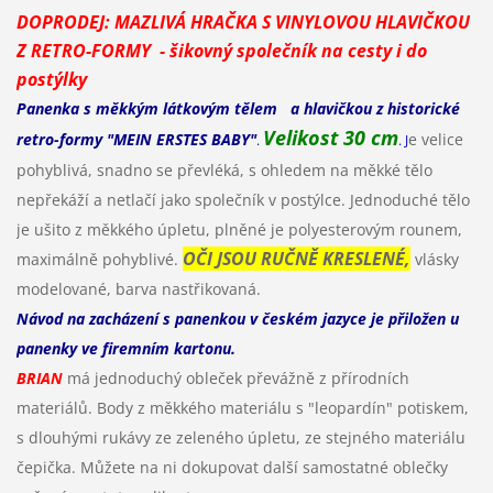
DOPRODEJ: MAZLIVÁ HRAČKA S VINYLOVOU HLAVIČKOU
Z RETRO-FORMY - šikovný společník na cesty i do
postýlky
Panenka s měkkým látkovým tělem a hlavičkou z historické
Velikost 30 cm
retro-formy "MEIN ERSTES BABY"
e velice
.
. J
pohyblivá, snadno se převléká, s ohledem na měkké tělo
nepřekáží a netlačí jako společník v postýlce. Jednoduché tělo
je ušito z měkkého úpletu, plněné je polyesterovým rounem,
OČI JSOU RUČNĚ KRESLENÉ,
maximálně pohyblivé.
vlásky
modelované, barva nastřikovaná.
Návod na zacházení s panenkou v českém jazyce je přiložen u
panenky ve firemním kartonu.
BRIAN
má jednoduchý obleček převážně z přírodních
materiálů. Body z měkkého materiálu s "leopardín" potiskem,
s dlouhými rukávy ze zeleného úpletu, ze stejného materiálu
čepička. Můžete na ni dokupovat další samostatné oblečky