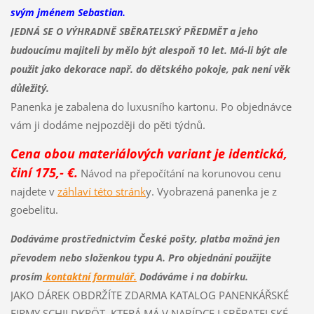
svým jménem Sebastian.
JEDNÁ SE O VÝHRADNĚ SBĚRATELSKÝ PŘEDMĚT a jeho
budoucímu majiteli by mělo být alespoň 10 let. Má-li být ale
použit jako dekorace např. do dětského pokoje, pak není věk
důležitý.
Panenka je zabalena do luxusního kartonu. Po objednávce
vám ji dodáme nejpozději do pěti týdnů.
Cena obou materiálových variant je identická,
činí 175,- €.
Návod na přepočítání na korunovou cenu
najdete v
záhlaví této stránk
y. Vyobrazená panenka je z
goebelitu.
Dodáváme prostřednictvím České pošty, platba možná jen
převodem nebo složenkou typu A. Pro objednání použijte
prosím
kontaktní formulář.
Dodáváme i na dobírku.
JAKO DÁREK OBDRŽÍTE ZDARMA KATALOG PANENKÁŘSKÉ
FIRMY SCHILDKRÖT, KTERÁ MÁ V NABÍDCE I SBĚRATELSKÉ