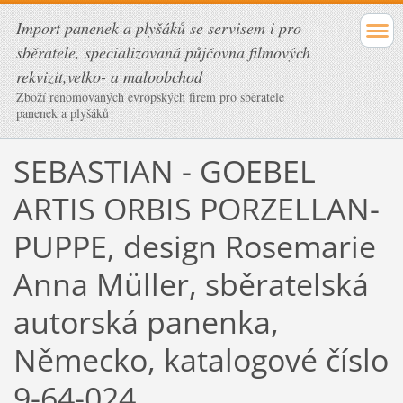
Import panenek a plyšáků se servisem i pro
sběratele, specializovaná půjčovna filmových
rekvizit,velko- a maloobchod
Zboží renomovaných evropských firem pro sběratele
panenek a plyšáků
SEBASTIAN - GOEBEL
ARTIS ORBIS PORZELLAN-
PUPPE, design Rosemarie
Anna Müller, sběratelská
autorská panenka,
Německo, katalogové číslo
9-64-024