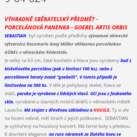
VÝHRADNĚ SBĚRATELSKÝ PŘEDMĚT -
PORCELÁNOVÁ PANENKA - GOEBEL ARTIS ORBIS
byl vyroben podle předlohy
SEBASTIAN
významné německé
výtvarnice Rosemarie Anny Müller věhlasnou porcelánkou
.
GÖBEL v německém Rödentalu
Je velký ca 63 cm, části končetin a hlava jsou vyrobeny
buď z
biskvitového porcelánu (pak v limitaci 100 ks), nebo z
porcelánové hmoty zvané "goebelit". V tomto případě je
V těle je pohybový skelet, hlava se
limitována na 300 ks.
otáčí,
.
paruka je vyrobena z lidských vlasů
Oči jsou z foukaného
vyrobené u slavných mistrů sklářů v německém městě
skla,
Lauscha.
Ty si ale
Má stojan s dřevěnou základnou a
HOUSLE
.
na focení nebral, měl strach z jejich poškození. SEBASTIAN
je vyšňořený na houslový koncert. Má černé boty s přezkou.
K dovršení elegance
na ruce náramek ze žlutého kovu se