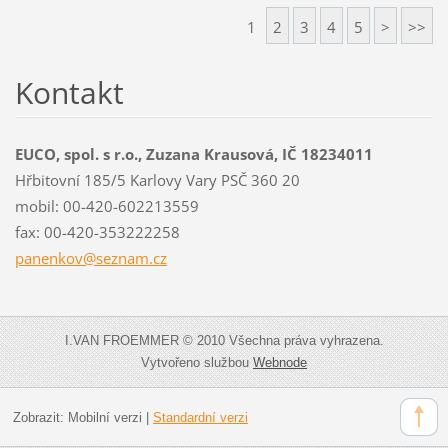
1
2
3
4
5
>
>>
Kontakt
EUCO, spol. s r.o., Zuzana Krausová, IČ 18234011
Hřbitovní 185/5 Karlovy Vary PSČ 360 20
mobil: 00-420-602213559
fax: 00-420-353222258
panenkov
@seznam.
cz
I.VAN FROEMMER © 2010 Všechna práva vyhrazena.
Vytvořeno službou
Webnode
Zobrazit:
Mobilní verzi
|
Standardní verzi