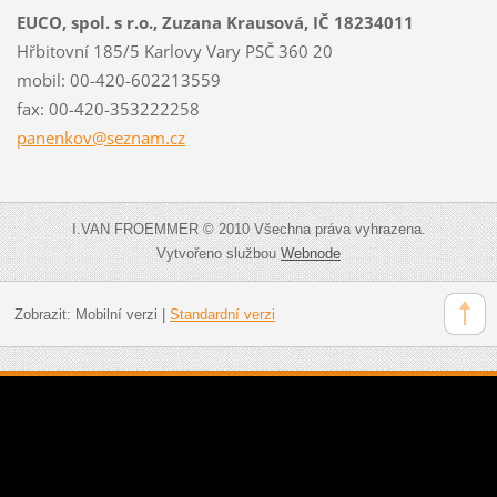
EUCO, spol. s r.o., Zuzana Krausová, IČ 18234011
Hřbitovní 185/5 Karlovy Vary PSČ 360 20
mobil: 00-420-602213559
fax: 00-420-353222258
panenkov
@seznam.
cz
I.VAN FROEMMER © 2010 Všechna práva vyhrazena.
Vytvořeno službou
Webnode
Zobrazit:
Mobilní verzi
|
Standardní verzi