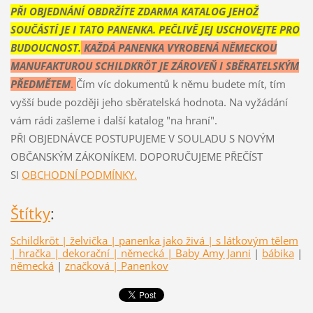
PŘI OBJEDNÁNÍ OBDRŽÍTE ZDARMA KATALOG JEHOŽ
SOUČÁSTÍ JE I TATO PANENKA. PEČLIVĚ JEJ USCHOVEJTE PRO
BUDOUCNOST.
KAŽDÁ PANENKA VYROBENÁ NĚMECKOU
MANUFAKTUROU SCHILDKRÖT JE ZÁROVEŇ I SBĚRATELSKÝM
PŘEDMĚTEM
.
Čím víc dokumentů k němu budete mít, tím
vyšší bude později jeho sběratelská hodnota. Na vyžádání
vám rádi zašleme i další katalog "na hraní".
PŘI OBJEDNÁVCE POSTUPUJEME V SOULADU S NOVÝM
OBČANSKÝM ZÁKONÍKEM. DOPORUČUJEME PŘEČÍST
SI
OBCHODNÍ PODMÍNKY.
Štítky
:
Schildkröt | želvička | panenka jako živá | s látkovým tělem
| hračka | dekorační | německá | Baby Amy Janni
|
bábika
|
německá
|
značková | Panenkov