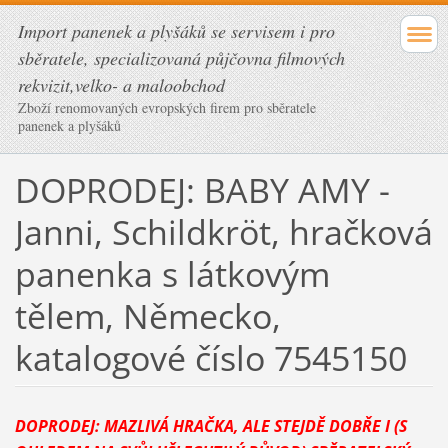
Import panenek a plyšáků se servisem i pro
sběratele, specializovaná půjčovna filmových
rekvizit,velko- a maloobchod
Zboží renomovaných evropských firem pro sběratele
panenek a plyšáků
DOPRODEJ: BABY AMY -
Janni, Schildkröt, hračková
panenka s látkovým
tělem, Německo,
katalogové číslo 7545150
DOPRODEJ: MAZLIVÁ HRAČKA, ALE STEJDĚ DOBŘE I (S