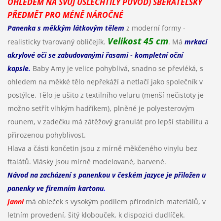
OHLEDEM NA SVŮJ UŠLECHTILÝ PŮVOD) SBĚRATELSKÝ
PŘEDMĚT PRO MÉNĚ NÁROČNÉ
Panenka s měkkým látkovým tělem
z moderní formy -
Velikost 45 cm
realisticky tvarovaný obličejík.
. Má
mrkací
akrylové oči se zabudovanými řasami - kompletní oční
kapsle
.
Baby Amy je velice pohyblivá, snadno se převléká, s
ohledem na měkké tělo nepřekáží a netlačí jako společník v
postýlce. Tělo je ušito z textilního veluru (menší nečistoty je
možno setřít vlhkým hadříkem), plněné je polyesterovým
rounem, v zadečku má zátěžový granulát pro lepší stabilitu a
přirozenou pohyblivost.
Hlava a části končetin jsou z mírně měkčeného vinylu bez
ftalátů. Vlásky jsou mírně modelované, barvené.
Návod na zacházení s panenkou v českém jazyce je přiložen u
panenky ve firemním kartonu
.
Janni
má obleček s vysokým podílem přírodních materiálů, v
letním provedení, šitý klobouček, k dispozici dudlíček.