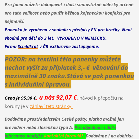
Pro Janni můžete dokupovat i další samostatné oblečky určené
pro tuto velikost nebo použit běžnou kojeneckou konfekci pro
nejmenší.
Panenka je vyrobena v souladu s předpisy EU pro hračky. Není
vhodná pro děti do 3 let.
VYROBENO V NĚMECKU.
Firmu
Schildkröt
v ČR exkluzivně zastupujeme
.
POZOR: na textilní tělo panenky můžete
nechat vyšít za příplatek 3,- € věnování do
maximálně 30 znaků.
Stává se pak panenkou
s individuální úpravou.
u nás 92,07 €
,
,
návod k přepočtu na
Cena je 95,90 €
koruny je v
záhlaví této stránky.
Dodáváme prostřednictvím České pošty, platba možná jen
převodem nebo složenkou typu A.
Pro objednání i další
informace použijte
kontaktní formulář.
Dodáváme i na dobírku.